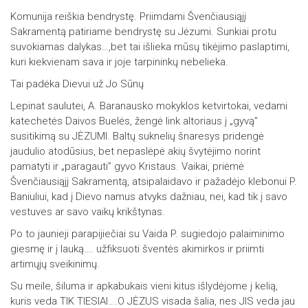
Komunija reiškia bendrystę. Priimdami Švenčiausiąjį
Sakramentą patiriame bendrystę su Jėzumi. Sunkiai protu
suvokiamas dalykas…,bet tai išlieka mūsų tikėjimo paslaptimi,
kuri kiekvienam sava ir joje tarpininkų nebelieka.
Tai padėka Dievui už Jo Sūnų
Lepinat saulutei, A. Baranausko mokyklos ketvirtokai, vedami
katechetės Daivos Buelės, žengė link altoriaus į „gyvą”
susitikimą su JĖZUMI. Baltų suknelių šnaresys pridengė
jaudulio atodūsius, bet nepaslėpė akių švytėjimo norint
pamatyti ir „paragauti” gyvo Kristaus. Vaikai, priėmė
Švenčiausiąjį Sakramentą, atsipalaidavo ir pažadėjo klebonui P.
Baniuliui, kad į Dievo namus atvyks dažniau, nei, kad tik į savo
vestuves ar savo vaikų krikštynas.
Po to jaunieji parapijiečiai su Vaida P. sugiedojo palaiminimo
giesmę ir į lauką…. užfiksuoti šventės akimirkos ir priimti
artimųjų sveikinimų.
Su meile, šiluma ir apkabukais vieni kitus išlydėjome į kelią,
kuris veda TIK TIESIAI….O JĖZUS visada šalia, nes JIS veda jau