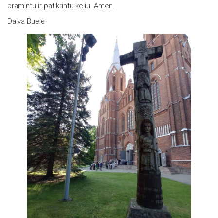
pramintu ir patikrintu keliu. Amen.
Daiva Buelė