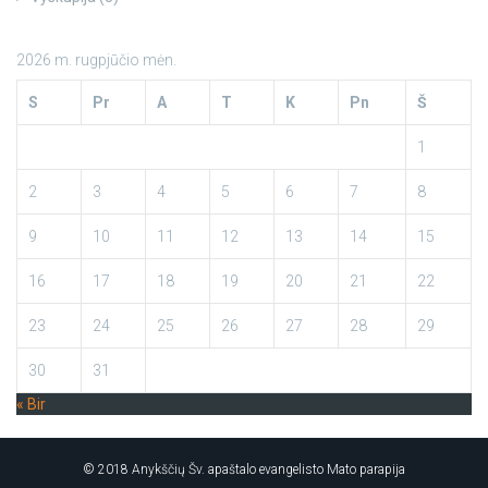
2026 m. rugpjūčio mėn.
S
Pr
A
T
K
Pn
Š
1
2
3
4
5
6
7
8
9
10
11
12
13
14
15
16
17
18
19
20
21
22
23
24
25
26
27
28
29
30
31
« Bir
© 2018 Anykščių Šv. apaštalo evangelisto Mato parapija