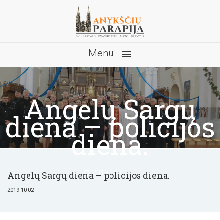
≡
Menu
Angelų Sargų
diena – policijos
diena.
2019-10-02
Angelų Sargų diena – policijos diena.
2019-10-02