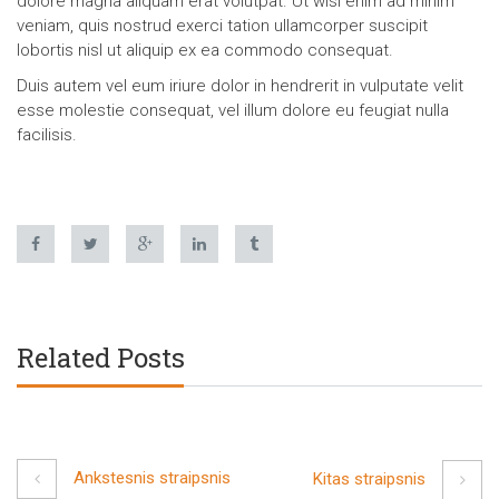
dolore magna aliquam erat volutpat. Ut wisi enim ad minim
veniam, quis nostrud exerci tation ullamcorper suscipit
lobortis nisl ut aliquip ex ea commodo consequat.
Duis autem vel eum iriure dolor in hendrerit in vulputate velit
esse molestie consequat, vel illum dolore eu feugiat nulla
facilisis.
Related Posts
Ankstesnis straipsnis
Kitas straipsnis