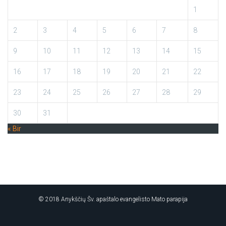
1
2
3
4
5
6
7
8
9
10
11
12
13
14
15
16
17
18
19
20
21
22
23
24
25
26
27
28
29
30
31
« Bir
© 2018 Anykščių Šv. apaštalo evangelisto Mato parapija