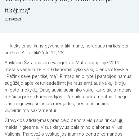
tikėjimą“
2019-02-21
,,Ir kiekvienas, kuris gyvena ir tiki mane, neragaus mirties per
amžius. Ar tai tiki?“(Jn 11, 26)
Anykščių Šv. apaštalo evangelisto Mato parapijoje 2019
metais vasario 18 – 19 dienomis vyko vaikų dienos stovykla
,,Pažink save per tikėjimą“. Pirmadienio ryte į parapijos namus
sugūžėjo apie keturiasdešimt įvairaus amžiaus vaikų iš trijų
miesto mokyklų. Daugiausia susirinko vaikų, kurie šiais metais
ruošiasi priimti Eucharistijos ir Atgailos sakramentus. Prie jų
prisijungė vyresniosios mergaitės, besiruošiančios
Sutvirtinimo sakramentui.
Stovyklos atidarymas prasidėjo bendra visų susirinkusiųjų
malda ir giesme. Visus dalyvius palaimino diakonas Vilius
Valionis. Panevėžio vyskupijos jaunimo centro komandos