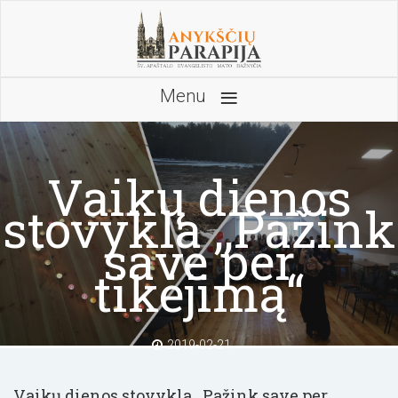
≡
Menu
Vaikų dienos
stovykla ,,Pažink
save per
tikėjimą“
2019-02-21
Vaikų dienos stovykla ,,Pažink save per