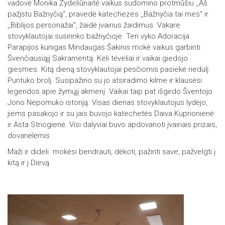
vadovė Monika Žydeliūnaitė vaikus sudomino protmūšiu ,,Aš
pažįstu Bažnyčią“, pravedė katechezes ,,Bažnyčia tai mes“ ir
,,Biblijos personažai“, žaidė įvairius žaidimus. Vakare
stovyklautojai susirinko bažnyčioje. Ten vyko Adoracija.
Parapijos kunigas Mindaugas Šakinis mokė vaikus garbinti
Švenčiausiąjį Sakramentą. Keli tėveliai ir vaikai giedojo
giesmes. Kitą dieną stovyklautojai pėsčiomis pasiekė riedulį
Puntuko brolį. Susipažino su jo atsiradimo kilme ir klausėsi
legendos apie žymųjį akmenį. Vaikai taip pat išgirdo Šventojo
Jono Nepomuko istoriją. Visas dienas stovyklautojus lydėjo,
jiems pasakojo ir su jais buvojo katechetės Daiva Kuprionienė
ir Asta Striogienė. Visi dalyviai buvo apdovanoti įvairiais prizais,
dovanėlėmis.
Maži ir dideli mokėsi bendrauti, dėkoti, pažinti save, pažvelgti į
kitą ir į Dievą.