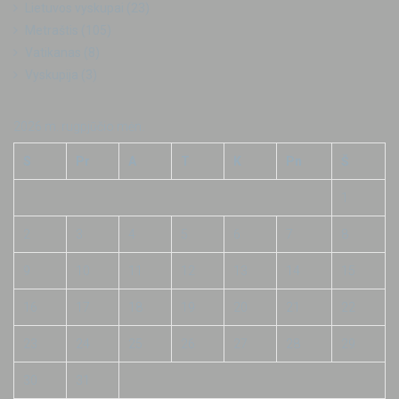
Lietuvos vyskupai
(23)
Metraštis
(105)
Vatikanas
(8)
Vyskupija
(3)
2026 m. rugpjūčio mėn.
S
Pr
A
T
K
Pn
Š
1
2
3
4
5
6
7
8
9
10
11
12
13
14
15
16
17
18
19
20
21
22
23
24
25
26
27
28
29
30
31