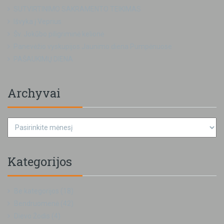
SUTVIRTINIMO SAKRAMENTO TEIKIMAS
Išvyka į Veprius
Šv. Jokūbo piligriminė kelionė
Panevėžio vyskupijos Jaunimo diena Pumpėnuose
PAŠAUKIMŲ DIENA
Archyvai
Kategorijos
Be kategorijos
(18)
Bendruomenė
(42)
Dievo Žodis
(4)