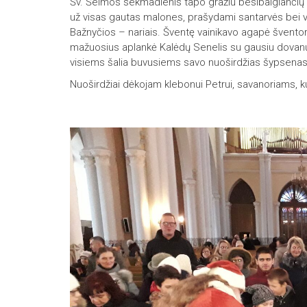
Šv. Šeimos sekmadienis tapo gražiu besibaigiančių
už visas gautas malones, prašydami santarvės bei v
Bažnyčios – nariais. Šventę vainikavo agapė šventoriuj
mažuosius aplankė Kalėdų Senelis su gausiu dovanų 
visiems šalia buvusiems savo nuoširdžias šypsenas
Nuoširdžiai dėkojam klebonui Petrui, savanoriams, ku