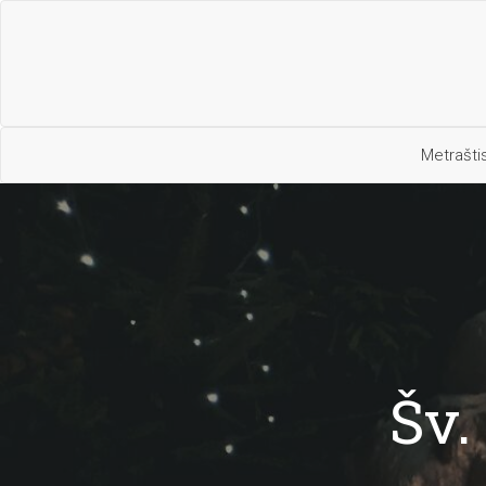
Metrašti
Šv.