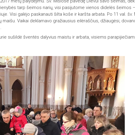
 2017 metų palydėjimu. Šv. Mišiose pavedę Dievui savo šeimas, dė
u
n
ienybės tarp šeimos narių, visi pasijutome vienos didelės šeimos 
i
e. Visi galėjo paskanauti šilta koše ir karšta arbata. Po 11 val. šv. 
j
maišu. Vaikai deklamavo gražiausius eilėraščius, džiaugėsi, dovan
a
.
L
rie sušildė šventės dalyvius maistu ir arbata, visiems parapijiečiam
i
g
o
n
i
ų
P
a
t
e
p
i
m
a
s
K
u