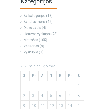
Kategorijos
Be kategorijos
(18)
Bendruomenė
(42)
Dievo Žodis
(4)
Lietuvos vyskupai
(23)
Metraštis
(105)
Vatikanas
(8)
Vyskupija
(3)
2026 m. rugpjūčio mėn.
S
Pr
A
T
K
Pn
Š
1
2
3
4
5
6
7
8
9
10
11
12
13
14
15