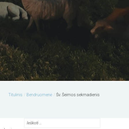
Titulinis
Bendruomenė
Šv. Šeimos sekmadienis