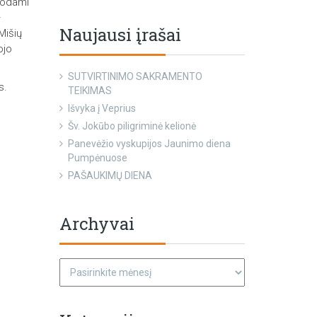
kodami
–
Naujausi įrašai
Mišių
ojo
SUTVIRTINIMO SAKRAMENTO
s.
TEIKIMAS
Išvyka į Veprius
Šv. Jokūbo piligriminė kelionė
Panevėžio vyskupijos Jaunimo diena
Pumpėnuose
PAŠAUKIMŲ DIENA
Archyvai