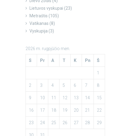
Dievo Žodis
(4)
Lietuvos vyskupai
(23)
Metraštis
(105)
Vatikanas
(8)
Vyskupija
(3)
2026 m. rugpjūčio mėn.
S
Pr
A
T
K
Pn
Š
1
2
3
4
5
6
7
8
9
10
11
12
13
14
15
16
17
18
19
20
21
22
23
24
25
26
27
28
29
30
31