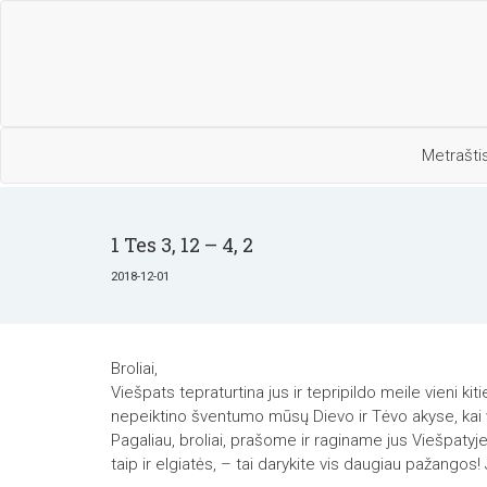
Metrašti
1 Tes 3, 12 – 4, 2
2018-12-01
Broliai,
Viešpats tepraturtina jus ir tepripildo meile vieni kit
nepeiktino šventumo mūsų Dievo ir Tėvo akyse, kai v
Pagaliau, broliai, prašome ir raginame jus Viešpatyje 
taip ir elgiatės, – tai darykite vis daugiau pažang