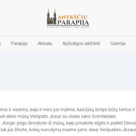
s
Parapija
Aktualu
Apžvalgos aikštelė
Galerija
B
B
P
a
e
a
ž
n
m
n
d
a
y
r
l
č
u
d
i
o
ų
a
m
l
iems ir visiems, kaip ir mes jus mylime, kad jūsų širdys būtų tvirtos ir
e
a
ėl ateis mūsų Viešpats Jėzus su visais savo šventaisiais.
n
i
Jėzuje: jeigu išmokote iš mūsų, kaip privalote elgtis ir patikti Dievui
ė
k
os! Juk jūs žinote, kokių nurodymų esame jums davę Viešpaties Jėzau
a
s