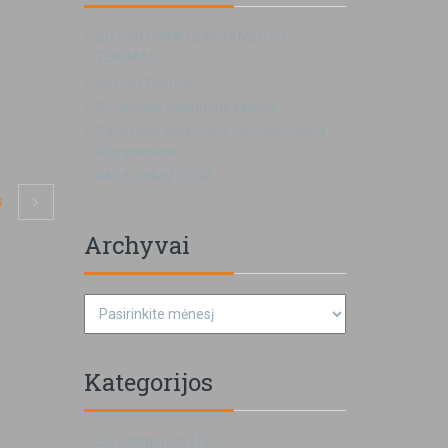
SUTVIRTINIMO SAKRAMENTO
TEIKIMAS
Išvyka į Veprius
Šv. Jokūbo piligriminė kelionė
Panevėžio vyskupijos Jaunimo diena
Pumpėnuose
PAŠAUKIMŲ DIENA
s
Archyvai
Kategorijos
Be kategorijos
(18)