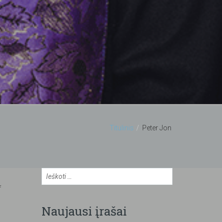
Titulinis
Peter Jon
f
Naujausi įrašai