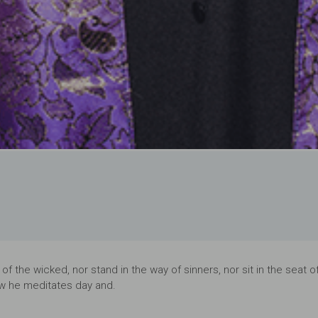
n
i
g
y
s
t
ė
S
a
n
t
u
o
k
a
 the wicked, nor stand in the way of sinners, nor sit in the seat o
law he meditates day and.