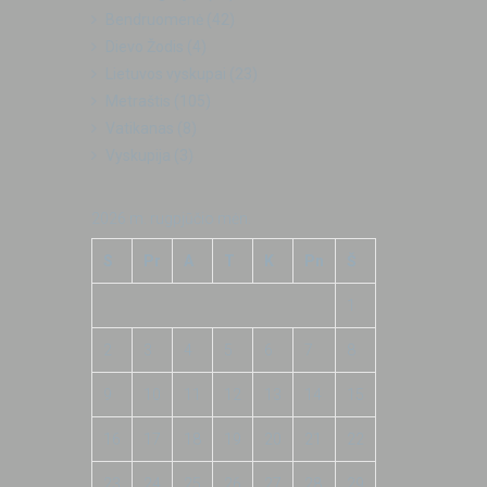
Bendruomenė
(42)
Dievo Žodis
(4)
Lietuvos vyskupai
(23)
Metraštis
(105)
Vatikanas
(8)
Vyskupija
(3)
2026 m. rugpjūčio mėn.
S
Pr
A
T
K
Pn
Š
1
2
3
4
5
6
7
8
9
10
11
12
13
14
15
16
17
18
19
20
21
22
23
24
25
26
27
28
29