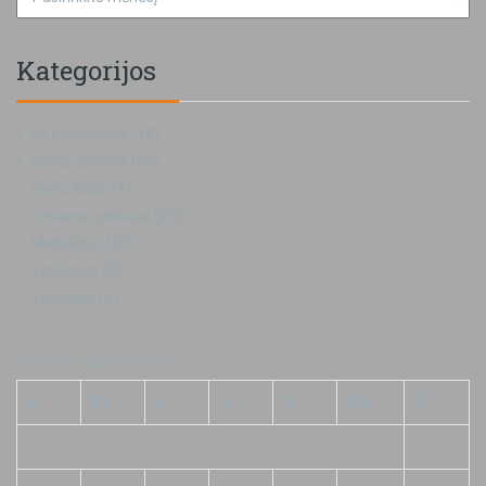
Kategorijos
Be kategorijos
(18)
Bendruomenė
(42)
Dievo Žodis
(4)
Lietuvos vyskupai
(23)
Metraštis
(105)
Vatikanas
(8)
Vyskupija
(3)
2026 m. rugpjūčio mėn.
S
Pr
A
T
K
Pn
Š
1