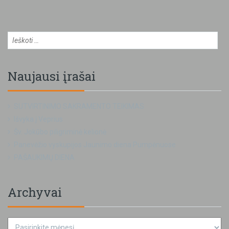
Naujausi įrašai
SUTVIRTINIMO SAKRAMENTO TEIKIMAS
Išvyka į Veprius
Šv. Jokūbo piligriminė kelionė
Panevėžio vyskupijos Jaunimo diena Pumpėnuose
PAŠAUKIMŲ DIENA
Archyvai