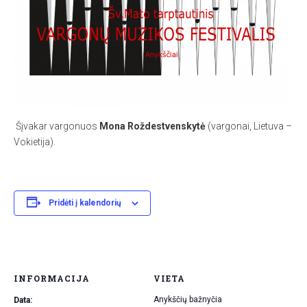
Šįvakar vargonuos
Mona Roždestvenskytė
(vargonai, Lietuva –
Vokietija).
Pridėti į kalendorių
INFORMACIJA
VIETA
Anykščių bažnyčia
Data: