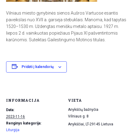
Vilniaus miesto gynybinės sienos Aušros Vartuose esantis
paveikslas nuo XVII a. garsėja stebuklais. Manoma, kad tapytas
1520–1530 m. Uždengtas menišku metalo aptaisu. 1927 m.
liepos 2 d. vainikuotas popiežiaus Pijaus XI pašventintomis
karūnomis. Suteiktas Gailestingumo Motinos titulas.
Pridėti į kalendorių
INFORMACIJA
VIETA
Anykščių bažnyčia
Data:
Vilniaus g. 8
2023-11-16
Renginys kategorija:
Anykščiai
,
LT-29145
Lietuva
Liturgija