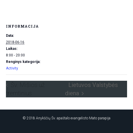
INFORMACIJA
Data:
2018-06-16
Laikas:
8:00 - 20:00
Renginys kategorija:
Activity
Šv. Mišios už
Lietuvos Valstybės
tremtinius
diena
© 2018 Anykščių Šv. apaštalo evangelisto Mato parapija