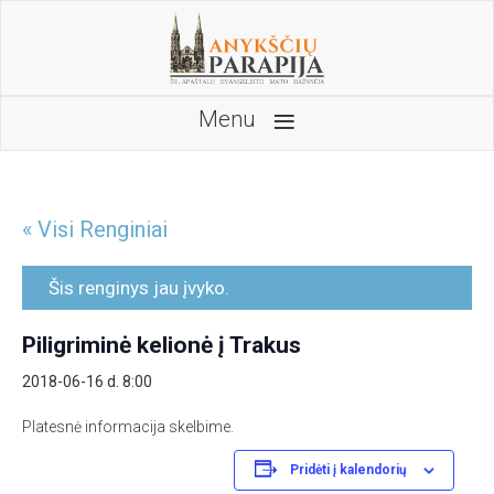
≡
Menu
« Visi Renginiai
Šis renginys jau įvyko.
Piligriminė kelionė į Trakus
2018-06-16 d. 8:00
Platesnė informacija skelbime.
Pridėti į kalendorių