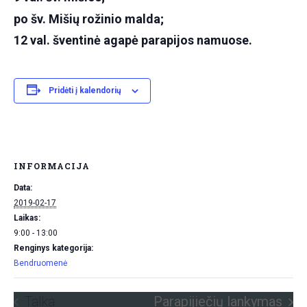
po šv. Mišių rožinio malda;
12 val. šventinė agapė parapijos namuose.
Pridėti į kalendorių
INFORMACIJA
Data:
2019-02-17
Laikas:
9:00 - 13:00
Renginys kategorija:
Bendruomenė
Talka
Parapijiečių lankymas