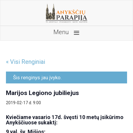
≡
Menu
« Visi Renginiai
Šis renginys jau įvyko.
Marijos Legiono jubiliejus
2019-02-17 d. 9:00
Kviečiame vasario 17d. švęsti 10 metų įsikūrimo
Anykščiuose sukaktį:
9 val. šv. Mišios;