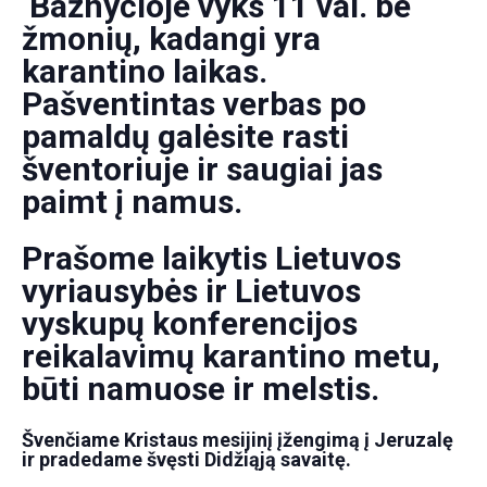
Bažnyčioje vyks 11 val. be
žmonių, kadangi yra
karantino laikas.
Pašventintas verbas po
pamaldų galėsite rasti
šventoriuje ir saugiai jas
paimt į namus.
Prašome laikytis Lietuvos
vyriausybės ir Lietuvos
vyskupų konferencijos
reikalavimų karantino metu,
būti namuose ir melstis.
Švenčiame Kristaus mesijinį įžengimą į Jeruzalę
ir pradedame švęsti Didžiąją savaitę.