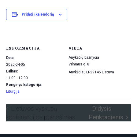
Pridėti į kalendorių
INFORMACIJA
VIETA
Anykščių bažnyčia
Data:
Vilniaus g. 8
2020-04-05
Laikas:
Anykščiai
,
LT-29145
Lietuva
11:00 - 12:00
Renginys kategorija:
Liturgija
Lietuvos vyskupų
Didysis
konferencijos pranešimas
Penktadienis