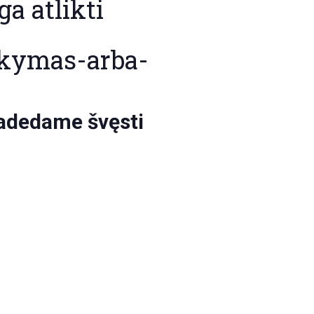
a atlikti
ikymas-arba-
radedame švęsti