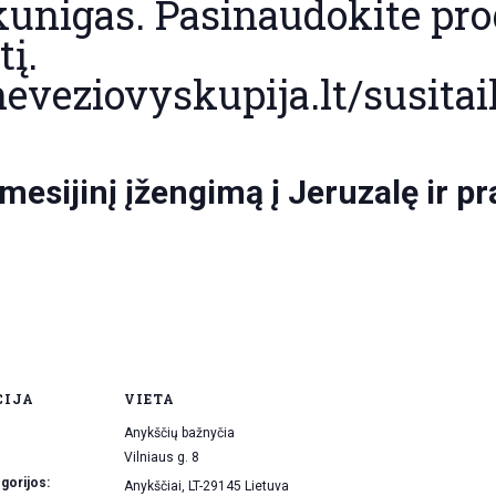
unigas. Pasinaudokite prog
s
tį.
S
eveziovyskupija.lt/susita
u
s
i
t
a
i
esijinį įžengimą į Jeruzalę ir p
k
i
n
i
m
o
I
-
o
j
CIJA
VIETA
i
Anykščių bažnyčia
K
o
Vilniaus g. 8
m
gorijos:
Anykščiai
,
LT-29145
Lietuva