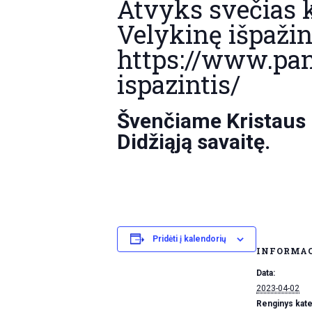
Atvyks svečias k
Velykinę išpažin
https://www.pan
ispazintis/
Švenčiame Kristaus m
Didžiąją savaitę.
Pridėti į kalendorių
INFORMA
Data:
2023-04-02
Renginys kate