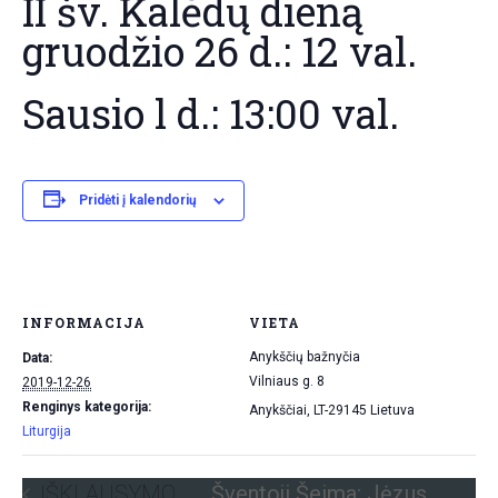
II šv. Kalėdų dieną
gruodžio 26 d.: 12 val.
Sausio l d.: 13:00 val.
Pridėti į kalendorių
INFORMACIJA
VIETA
Anykščių bažnyčia
Data:
Vilniaus g. 8
2019-12-26
Renginys kategorija:
Anykščiai
,
LT-29145
Lietuva
Liturgija
IŠKLAUSYMO
Šventoji Šeima: Jėzus,