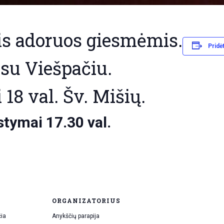
n
i
g
is adoruos giesmėmis.
y
s
Pridėt
t
ė
su Viešpačiu.
S
a
 18 val. Šv. Mišių.
n
t
u
tymai 17.30 val.
o
k
a
ORGANIZATORIUS
čia
Anykščių parapija