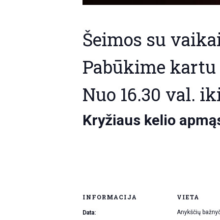
Šeimos su vaika
Pabūkime kartu 
Nuo 16.30 val. iki
Kryžiaus kelio apmąs
INFORMACIJA
VIETA
Anykščių bažny
Data: